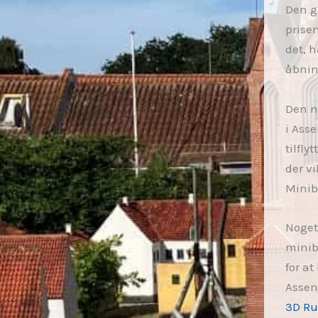
Den g
prisen
det, 
åbning
Den n
i Asse
tilfly
der v
Minib
Noget
minib
for a
Assens
3D Ru