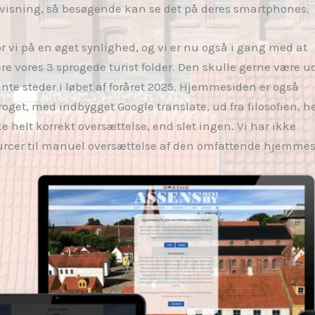
visning, så besøgende kan se det på deres smartphones.
r vi på en øget synlighed, og vi er nu også i gang med at
ere vores 3 sprogede turist folder. Den skulle gerne være u
ante steder i løbet af foråret 2025. Hjemmesiden er også
roget, med indbygget Google translate, ud fra filosofien, he
e helt korrekt oversættelse, end slet ingen. Vi har ikke
urcer til manuel oversættelse af den omfattende hjemmes