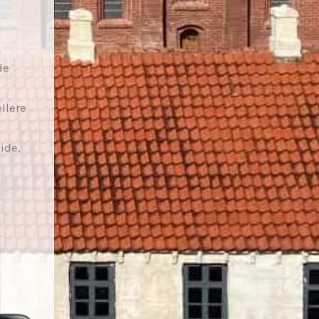
de
llere
ide.