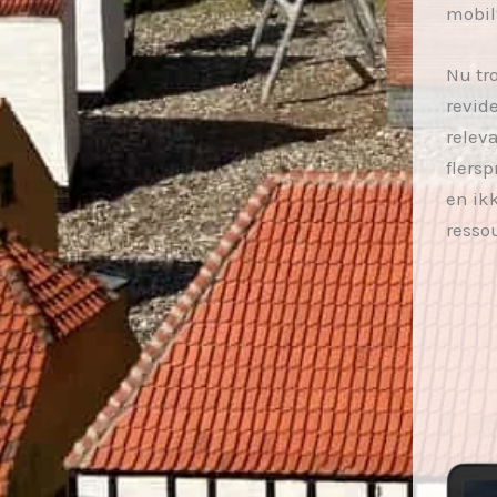
mobil
Nu tro
revid
relev
flersp
en ikk
resso