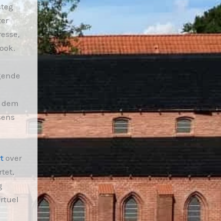
steg
ter
resse,
book.
gende
l dem
sens
t
over
tet,
g
rtuel