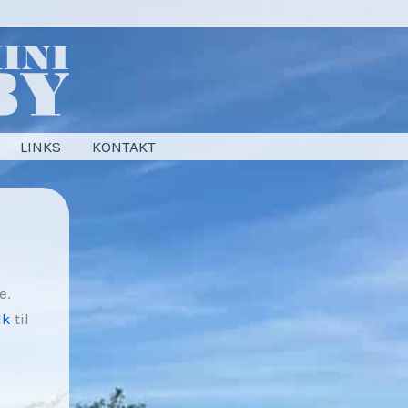
LINKS
KONTAKT
e.
dk
til