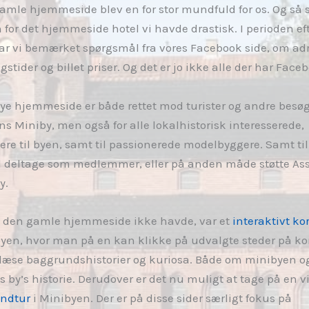
amle hjemmeside blev en for stor mundfuld for os. Og så 
 for det hjemmeside hotel vi havde drastisk. I perioden ef
har vi bemærket spørgsmål fra vores Facebook side, om ad
stider og billet priser. Og det er jo ikke alle der har Face
ye hjemmeside er både rettet mod turister og andre besø
ns Miniby, men også for alle lokalhistorisk interesserede,
ttere til byen, samt til passionerede modelbyggere. Samt ti
il deltage som medlemmer, eller på anden måde støtte As
y.
 den gamle hjemmeside ikke havde, var et
interaktivt kor
yen, hvor man på en kan klikke på udvalgte steder på kor
t læse baggrundshistorier og kuriosa. Både om minibyen o
 by’s historie. Derudover er det nu muligt at tage på en vi
ndtur
i Minibyen. Der er på disse sider særligt fokus på