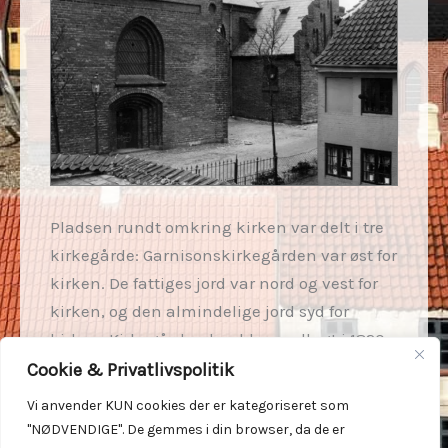
Pladsen rundt omkring kirken var delt i tre
kirkegårde: Garnisonskirkegården var øst for
kirken. De fattiges jord var nord og vest for
kirken, og den almindelige jord syd for
kirken. Kirkegården her blev nedlagt i 1820,
og da var Assistentskirkegården (den gamle
Cookie & Privatlivspolitik
kirkegård, Ny Adelgade) taget i brug i 1816.
Vi anvender KUN cookies der er kategoriseret som
Den nye kirkegård, Stadionvej, stammer fra
"NØDVENDIGE". De gemmes i din browser, da de er