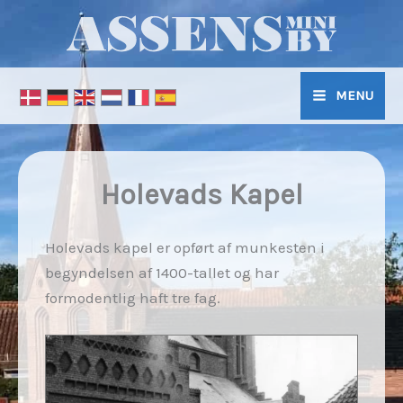
Gå
til
indholdet
MENU
Holevads Kapel
Holevads kapel er opført af munkesten i
begyndelsen af 1400-tallet og har
formodentlig haft tre fag.